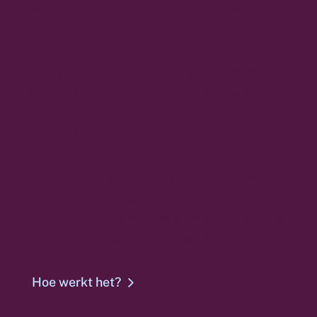
alleen. Ze vragen om betrokken
inwoners.
Peilingen meten meningen. Ze leiden
niet tot gesprekken. Enquêtes en
inspraak geven mensen maar zelden
echte invloed.
Een burgerberaad brengt mensen
samen, overbrugt verschillen en komt
tot doordachte keuzes, waar de hele
samenleving wat aan heeft.
Hoe werkt het?