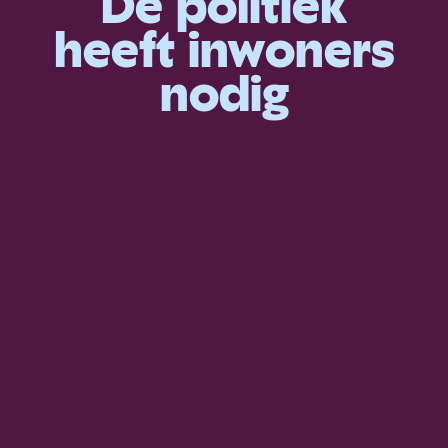
De politiek
heeft inwoners
nodig