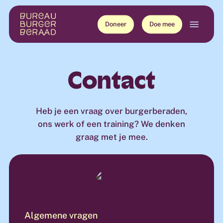
Skip
Menu
to
Doneer
Doe mee
main
content
Contact
Heb je een vraag over burgerberaden,
ons werk of een training? We denken
graag met je mee.
Algemene vragen