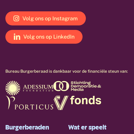
Volg ons op Instagram
Volg ons op LinkedIn
Bureau
Burgerberaad
is
dankbaar
voor
de
financiële
steun
van:
Burgerberaden
Wat er speelt