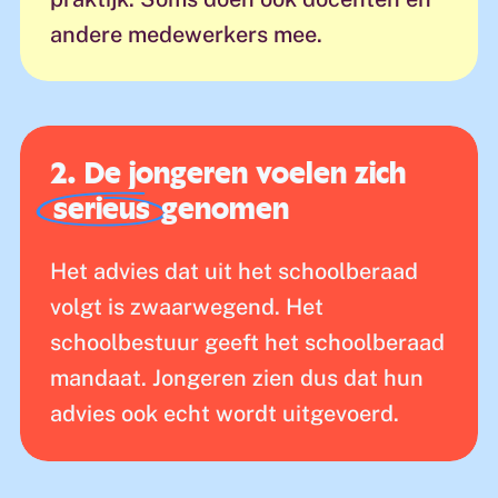
andere medewerkers mee.
2. De jongeren voelen zich
serieus
genomen
Het advies dat uit het schoolberaad
volgt is zwaarwegend. Het
schoolbestuur geeft het schoolberaad
mandaat. Jongeren zien dus dat hun
advies ook echt wordt uitgevoerd.