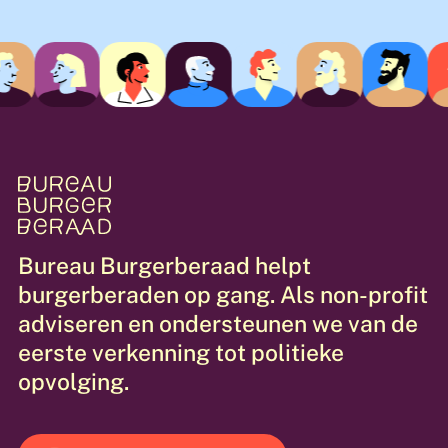
hun inbreng kan leiden tot daadwerkelijke
verandering, wat vertrouwen biedt in
democratische waarden
.
Bureau
Burgerberaad
helpt
burgerberaden
op
gang.
Als
non-profit
adviseren
en
ondersteunen
we
van
de
eerste
verkenning
tot
politieke
opvolging.