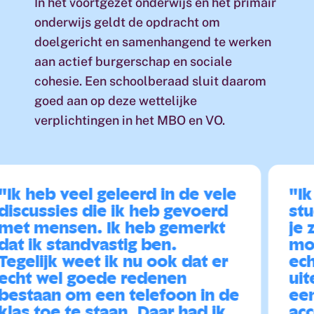
In het voortgezet onderwijs en het primair
onderwijs geldt de opdracht om
doelgericht en samenhangend te werken
aan actief burgerschap en sociale
cohesie. Een schoolberaad sluit daarom
goed aan op deze wettelijke
verplichtingen in het MBO en VO.
 heb veel geleerd in de vele
"Ik w
cussies die ik heb gevoerd
stude
t mensen. Ik heb gemerkt
je ze 
 ik standvastig ben.
mondi
elijk weet ik nu ook dat er
echt 
ht wel goede redenen
uiten
staan om een telefoon in de
een a
s toe te staan. Daar had ik
accep