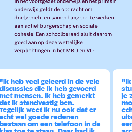
In het voortgezet onderwijs en het primair
onderwijs geldt de opdracht om
doelgericht en samenhangend te werken
aan actief burgerschap en sociale
cohesie. Een schoolberaad sluit daarom
goed aan op deze wettelijke
verplichtingen in het MBO en VO.
k heb veel geleerd in de vele
"Ik w
scussies die ik heb gevoerd
stude
t mensen. Ik heb gemerkt
je ze
t ik standvastig ben.
mondi
gelijk weet ik nu ook dat er
echt 
ht wel goede redenen
uiten
staan om een telefoon in de
een 
as toe te staan. Daar had ik
accep