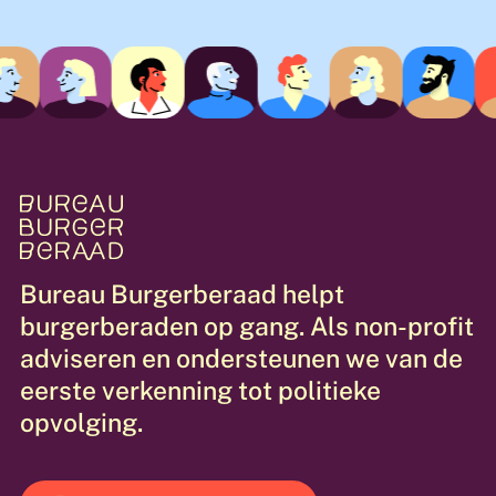
hun inbreng kan leiden tot daadwerkelijke
verandering, wat vertrouwen biedt in
democratische waarden
.
Bureau
Burgerberaad
helpt
burgerberaden
op
gang.
Als
non-profit
adviseren
en
ondersteunen
we
van
de
eerste
verkenning
tot
politieke
opvolging.