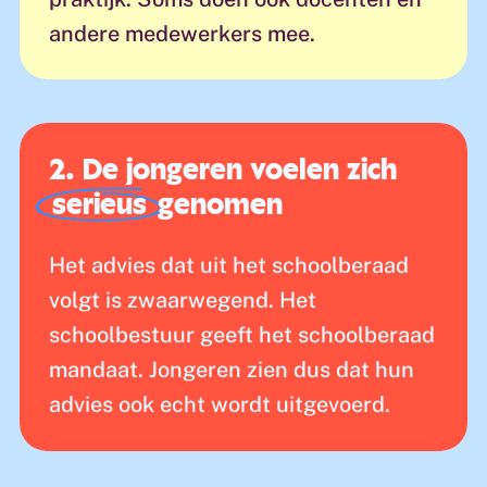
andere medewerkers mee.
2. De jongeren voelen zich
serieus
genomen
Het advies dat uit het schoolberaad
volgt is zwaarwegend. Het
schoolbestuur geeft het schoolberaad
mandaat. Jongeren zien dus dat hun
advies ook echt wordt uitgevoerd.