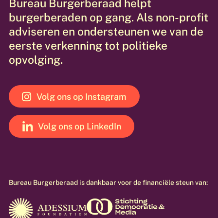
Bureau
Burgerberaad
helpt
burgerberaden
op
gang.
Als
non-profit
adviseren
en
ondersteunen
we
van
de
eerste
verkenning
tot
politieke
opvolging.
Volg ons op Instagram
Volg ons op LinkedIn
Bureau
Burgerberaad
is
dankbaar
voor
de
financiële
steun
van: