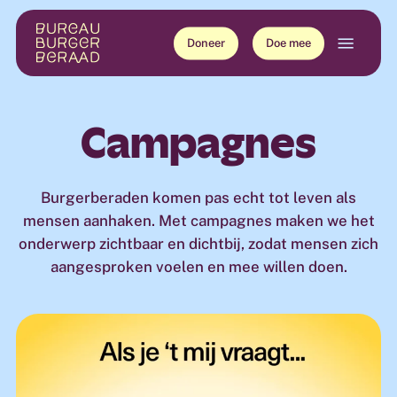
Skip
Menu
to
Doneer
Doe mee
main
content
Campagnes
Burgerberaden komen pas echt tot leven als
mensen aanhaken. Met campagnes maken we het
onderwerp zichtbaar en dichtbij, zodat mensen zich
aangesproken voelen en mee willen doen.