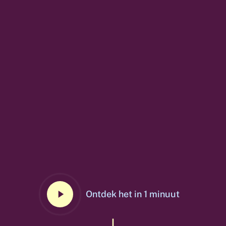
Play
Ontdek het in 1 minuut
Video
Navigate to the next section