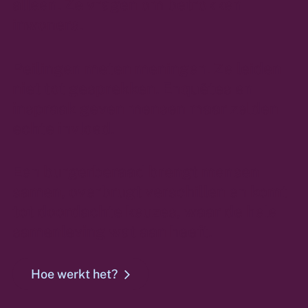
alleen. Ze vragen om betrokken
inwoners.
Peilingen meten meningen. Ze leiden
niet tot gesprekken. Enquêtes en
inspraak geven mensen maar zelden
echte invloed.
Een burgerberaad brengt mensen
samen, overbrugt verschillen en komt
tot doordachte keuzes, waar de hele
samenleving wat aan heeft.
Hoe werkt het?