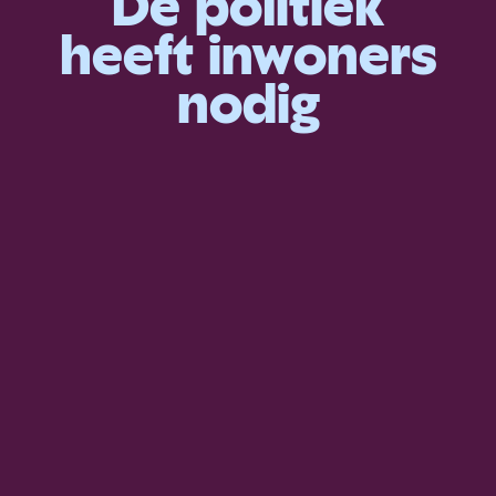
De politiek
heeft inwoners
nodig