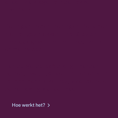
alleen. Ze vragen om betrokken
inwoners.
Peilingen meten meningen. Ze leiden
niet tot gesprekken. Enquêtes en
inspraak geven mensen maar zelden
echte invloed.
Een burgerberaad brengt mensen
samen, overbrugt verschillen en komt
tot doordachte keuzes, waar de hele
samenleving wat aan heeft.
Hoe werkt het?