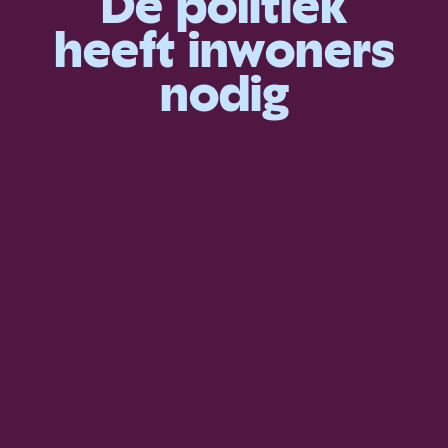
De politiek
heeft inwoners
nodig