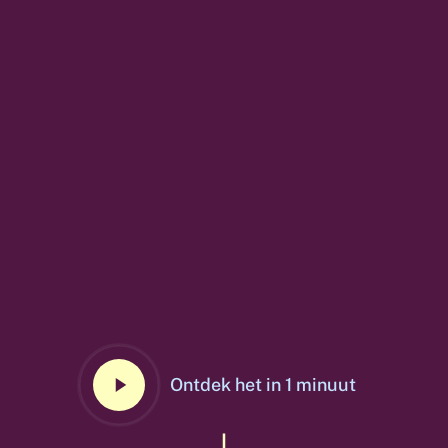
Play
Ontdek het in 1 minuut
Video
Navigate to the next section